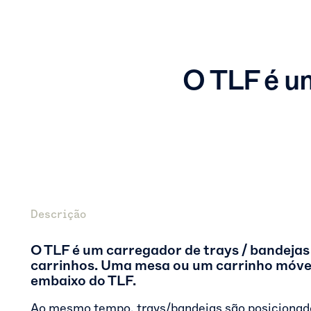
O TLF é u
Descrição
O TLF é um carregador de trays / bandeja
carrinhos. Uma mesa ou um carrinho móvel
embaixo do TLF.
Ao mesmo tempo, trays/bandejas são posicionad