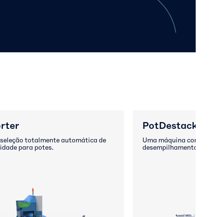
rter
PotDestacker
 seleção totalmente automática de
Uma máquina compacta 
lidade para potes.
desempilhamento rápido 