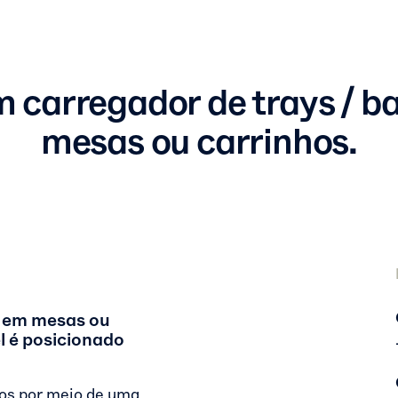
m carregador de trays / b
mesas ou carrinhos.
s em mesas ou
 é posicionado
os por meio de uma