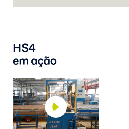
HS4
em ação