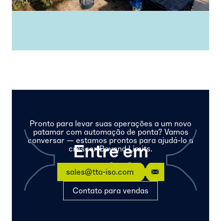
Pronto para levar suas operações a um novo
patamar com automação de ponta? Vamos
conversar — estamos prontos para ajudá-lo a
Entre em
crescer Beyond Limits.
contato
sales@tta-iso.com
Contato para vendas