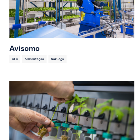
Avisomo
CEA
Alimentação
Noruega