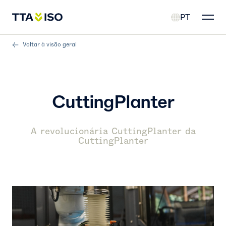
PT
Voltar à visão geral
CuttingPlanter
A revolucionária CuttingPlanter da
CuttingPlanter