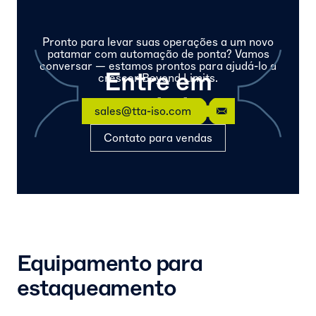
Pronto para levar suas operações a um novo
patamar com automação de ponta? Vamos
conversar — estamos prontos para ajudá-lo a
Entre em
crescer Beyond Limits.
contato
sales@tta-iso.com
Contato para vendas
Equipamento para
estaqueamento