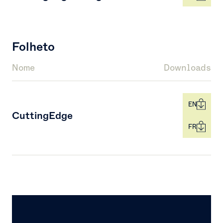
Folheto
Nome
Downloads
EN
CuttingEdge
FR