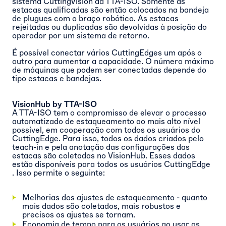
sistema CuttingVision da TTA-ISO. Somente as
estacas qualificadas são então colocados na bandeja
de plugues com o braço robótico. As estacas
rejeitadas ou duplicadas são devolvidas à posição do
operador por um sistema de retorno.
É possível conectar vários CuttingEdges um após o
outro para aumentar a capacidade. O número máximo
de máquinas que podem ser conectadas depende do
tipo estacas e bandejas.
VisionHub by TTA-ISO
A TTA-ISO tem o compromisso de elevar o processo
automatizado de estaqueamento ao mais alto nível
possível, em cooperação com todos os usuários do
CuttingEdge. Para isso, todos os dados criados pelo
teach-in e pela anotação das configurações das
estacas são coletadas no VisionHub. Esses dados
estão disponíveis para todos os usuários CuttingEdge
. Isso permite o seguinte:
Melhorias dos ajustes de estaqueamento - quanto
mais dados são coletados, mais robustos e
precisos os ajustes se tornam.
Economia de tempo para os usuários ao usar as