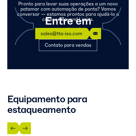
Pronto para levar suas operações a um novo
patamar com automação de ponta? Vamos
conversar — estamos prontos para ajudá-lo a
Entre em
crescer Beyond Limits.
contato
sales@tta-iso.com
Contato para vendas
Equipamento para
estaqueamento