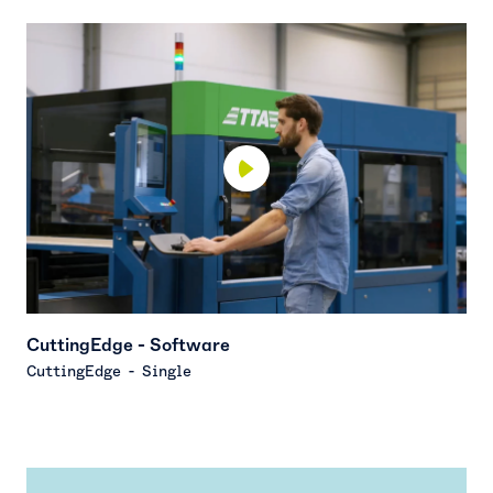
CuttingEdge - Software
C
CuttingEdge - Single
C