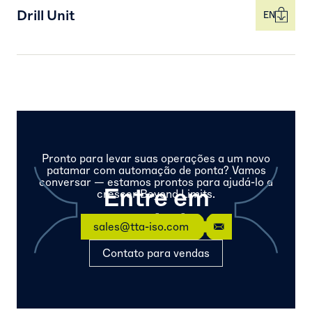
Drill Unit
EN
Pronto para levar suas operações a um novo
patamar com automação de ponta? Vamos
conversar — estamos prontos para ajudá-lo a
Entre em
crescer Beyond Limits.
contato
sales@tta-iso.com
Contato para vendas