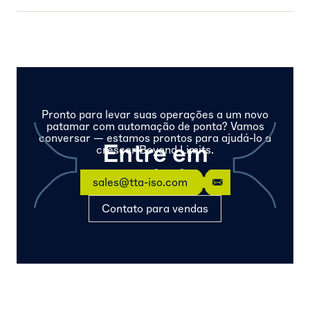
Pronto para levar suas operações a um novo
patamar com automação de ponta? Vamos
conversar — estamos prontos para ajudá-lo a
Entre em
crescer Beyond Limits.
contato
sales@tta-iso.com
Contato para vendas